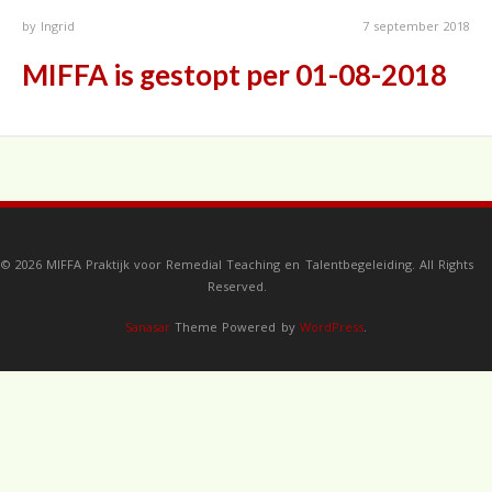
by
Ingrid
7 september 2018
MIFFA is gestopt per 01-08-2018
© 2026 MIFFA Praktijk voor Remedial Teaching en Talentbegeleiding. All Rights
Reserved.
Sanasar
Theme Powered by
WordPress
.